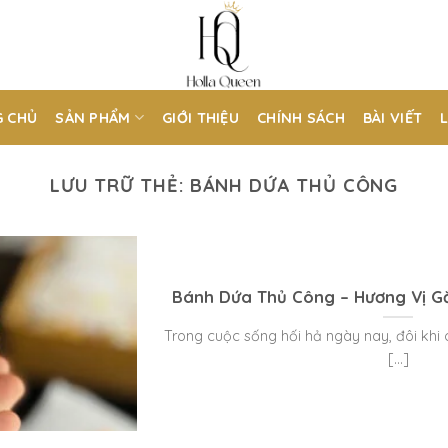
 CHỦ
SẢN PHẨM
GIỚI THIỆU
CHÍNH SÁCH
BÀI VIẾT
LƯU TRỮ THẺ:
BÁNH DỨA THỦ CÔNG
Bánh Dứa Thủ Công – Hương Vị Gắ
Trong cuộc sống hối hả ngày nay, đôi khi 
[...]