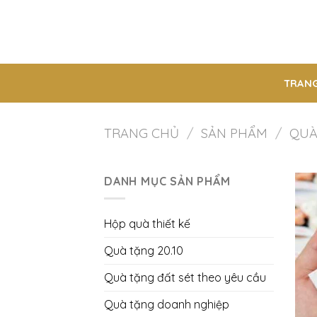
Chuyển
đến
nội
dung
TRANG
TRANG CHỦ
/
SẢN PHẨM
/
QUÀ
DANH MỤC SẢN PHẨM
Hộp quà thiết kế
Quà tặng 20.10
Quà tặng đất sét theo yêu cầu
Quà tặng doanh nghiệp