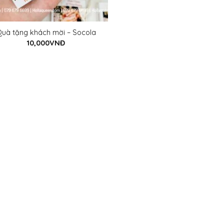
uà tặng khách mời – Socola
10,000
VNĐ