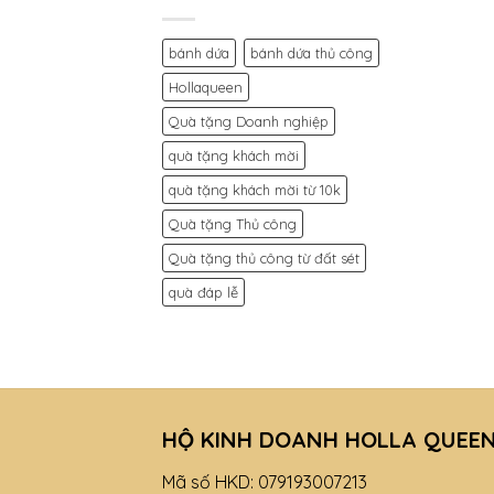
bánh dứa
bánh dứa thủ công
Hollaqueen
Quà tặng Doanh nghiệp
quà tặng khách mời
quà tặng khách mời từ 10k
Quà tặng Thủ công
Quà tặng thủ công từ đất sét
quà đáp lễ
HỘ KINH DOANH HOLLA QUEE
Mã số HKD: 079193007213