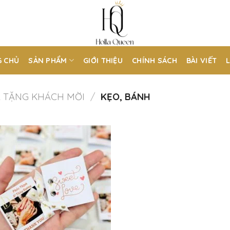
 CHỦ
SẢN PHẨM
GIỚI THIỆU
CHÍNH SÁCH
BÀI VIẾT
 TẶNG KHÁCH MỜI
/
KẸO, BÁNH