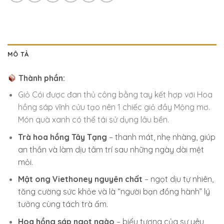
MÔ TẢ
Thành phần:
Giỏ Cói được đan thủ công bằng tay kết hợp với Hoa
hồng sáp vĩnh cửu tạo nên 1 chiếc giỏ đầy Mộng mơ.
Món quà xanh có thể tái sử dụng lâu bền.
Trà hoa hồng Tây Tạng
– thanh mát, nhẹ nhàng, giúp
an thần và làm dịu tâm trí sau những ngày dài mệt
mỏi.
Mật ong Viethoney nguyên chất
– ngọt dịu tự nhiên,
tăng cường sức khỏe và là “người bạn đồng hành” lý
tưởng cùng tách trà ấm.
Hoa hồng sáp ngọt ngào
– biểu tượng của sự yêu