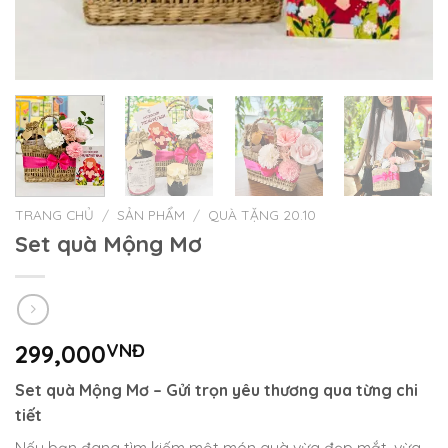
TRANG CHỦ
/
SẢN PHẨM
/
QUÀ TẶNG 20.10
Set quà Mộng Mơ
299,000
VNĐ
Set quà Mộng Mơ – Gửi trọn yêu thương qua từng chi
tiết
Nếu bạn đang tìm kiếm một món quà vừa đẹp mắt, vừa