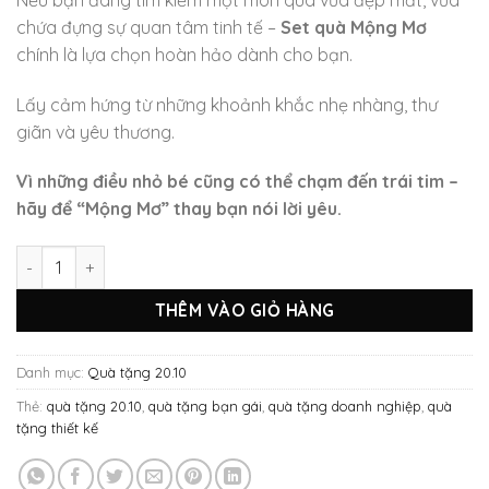
chứa đựng sự quan tâm tinh tế –
Set quà Mộng Mơ
chính là lựa chọn hoàn hảo dành cho bạn.
Lấy cảm hứng từ những khoảnh khắc nhẹ nhàng, thư
giãn và yêu thương.
Vì những điều nhỏ bé cũng có thể chạm đến trái tim –
hãy để “Mộng Mơ” thay bạn nói lời yêu.
Set quà Mộng Mơ số lượng
THÊM VÀO GIỎ HÀNG
Danh mục:
Quà tặng 20.10
Thẻ:
quà tặng 20.10
,
quà tặng bạn gái
,
quà tặng doanh nghiệp
,
quà
tặng thiết kế