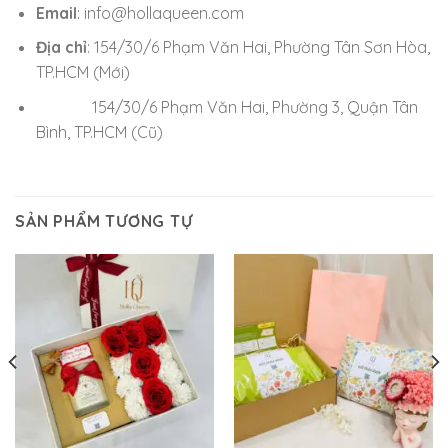
Email
: info@hollaqueen.com
Địa chỉ
: 154/30/6 Phạm Văn Hai, Phường Tân Sơn Hòa,
TP.HCM (Mới)
154/30/6 Phạm Văn Hai, Phường 3, Quận Tân
Bình, TP.HCM (Cũ)
SẢN PHẨM TƯƠNG TỰ