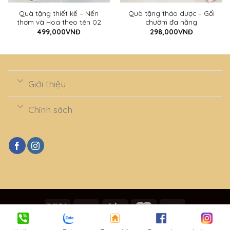
Quà tặng thiết kế – Nến
Quà tặng thảo dược – Gối
thơm và Hoa theo tên 02
chườm đa năng
499,000
VNĐ
298,000
VNĐ
Giới thiệu
Chính sách
Copyright 2026 ©
Holla Queen