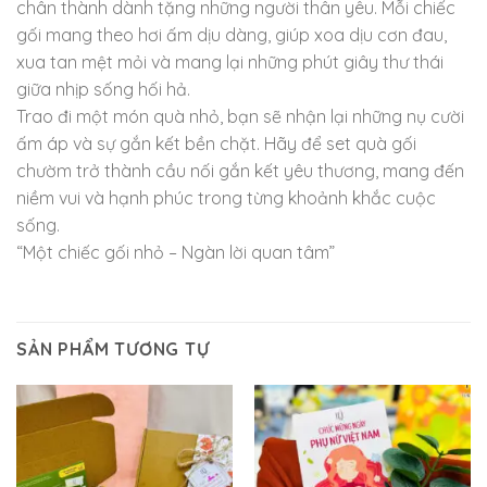
chân thành dành tặng những người thân yêu. Mỗi chiếc
gối mang theo hơi ấm dịu dàng, giúp xoa dịu cơn đau,
xua tan mệt mỏi và mang lại những phút giây thư thái
giữa nhịp sống hối hả.
Trao đi một món quà nhỏ, bạn sẽ nhận lại những nụ cười
ấm áp và sự gắn kết bền chặt. Hãy để set quà gối
chườm trở thành cầu nối gắn kết yêu thương, mang đến
niềm vui và hạnh phúc trong từng khoảnh khắc cuộc
sống.
“Một chiếc gối nhỏ – Ngàn lời quan tâm”
SẢN PHẨM TƯƠNG TỰ