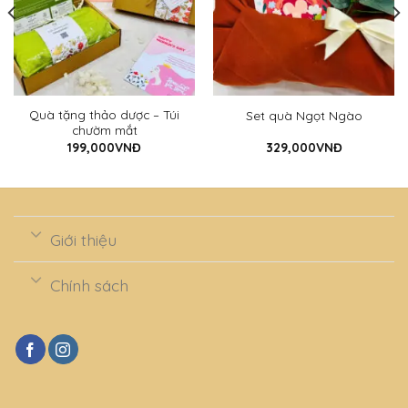
Quà tặng thảo dược – Túi
Set quà Ngọt Ngào
chườm mắt
199,000
VNĐ
329,000
VNĐ
Giới thiệu
Chính sách