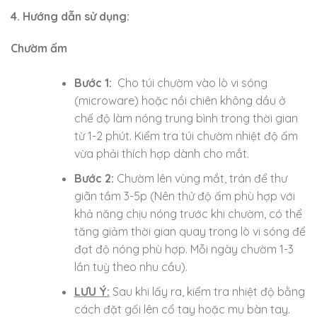
4. Hướng dẫn sử dụng:
Chườm ấm
Bước 1:
Cho túi chườm vào lò vi sóng
(microware) hoặc nồi chiên không dầu ở
chế độ làm nóng trung bình trong thời gian
từ 1-2 phút. Kiểm tra túi chườm nhiệt độ ấm
vừa phải thích hợp dành cho mắt.
Bước 2:
Chườm lên vùng mắt, trán để thư
giãn tầm 3-5p (Nên thử độ ấm phù hợp với
khả năng chịu nóng trước khi chườm, có thể
tăng giảm thời gian quay trong lò vi sóng để
đạt độ nóng phù hợp. Mỗi ngày chườm 1-3
lần tuỳ theo nhu cầu).
LƯU Ý:
Sau khi lấy ra, kiểm tra nhiệt độ bằng
cách đặt gối lên cổ tay hoặc mu bàn tay.