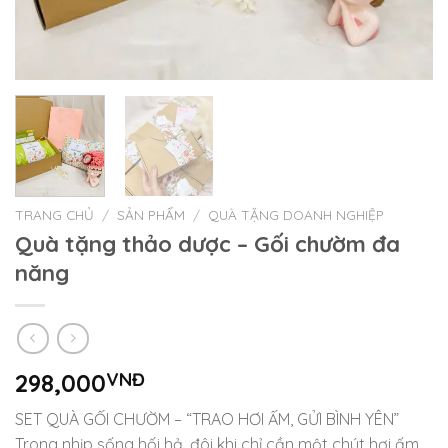
TRANG CHỦ
/
SẢN PHẨM
/
QUÀ TẶNG DOANH NGHIỆP
Quà tặng thảo dược – Gối chườm đa
năng
298,000
VNĐ
SET QUÀ GỐI CHƯỜM – “TRAO HƠI ẤM, GỬI BÌNH YÊN”
Trong nhịp sống hối hả, đôi khi chỉ cần một chút hơi ấm