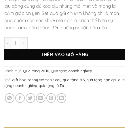
dịu dàng cũng đủ xoa dịu những mỏi mệt và mang lại
cảm giác an yên. Set quà gối chườm không chỉ là món
quà chăm sóc sức khỏe mà còn là cách thể hiện sự
quan tâm chân thành đến những người thân yêu.
Quà tặng thảo dược – Gối chườm đa năng số lượng
THÊM VÀO GIỎ HÀNG
Danh mục:
Quà tặng 20.10
,
Quà tặng doanh nghiệp
Thẻ:
gift box
,
happy women's day
,
quà tặng 8.3
,
quà tặng bạn gái
,
quà
tặng doanh nghiệp
,
quà tặng từ 11x