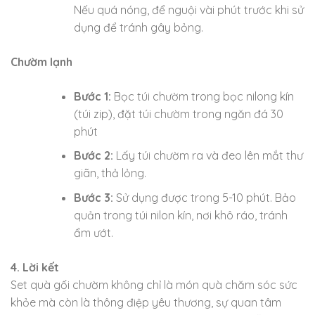
Nếu quá nóng, để nguội vài phút trước khi sử
dụng để tránh gây bỏng.
Chườm lạnh
Bước 1:
Bọc túi chườm trong bọc nilong kín
(túi zip), đặt túi chườm trong ngăn đá 30
phút
Bước 2:
Lấy túi chườm ra và đeo lên mắt thư
giãn, thả lỏng.
Bước 3:
Sử dụng được trong 5-10 phút. Bảo
quản trong túi nilon kín, nơi khô ráo, tránh
ẩm ướt.
4. Lời kết
Set quà gối chườm không chỉ là món quà chăm sóc sức
khỏe mà còn là thông điệp yêu thương, sự quan tâm