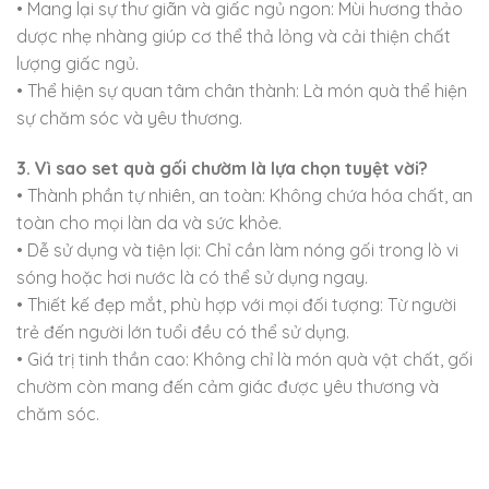
• Mang lại sự thư giãn và giấc ngủ ngon: Mùi hương thảo
dược nhẹ nhàng giúp cơ thể thả lỏng và cải thiện chất
lượng giấc ngủ.
• Thể hiện sự quan tâm chân thành: Là món quà thể hiện
sự chăm sóc và yêu thương.
3. Vì sao set quà gối chườm là lựa chọn tuyệt vời?
• Thành phần tự nhiên, an toàn: Không chứa hóa chất, an
toàn cho mọi làn da và sức khỏe.
• Dễ sử dụng và tiện lợi: Chỉ cần làm nóng gối trong lò vi
sóng hoặc hơi nước là có thể sử dụng ngay.
• Thiết kế đẹp mắt, phù hợp với mọi đối tượng: Từ người
trẻ đến người lớn tuổi đều có thể sử dụng.
• Giá trị tinh thần cao: Không chỉ là món quà vật chất, gối
chườm còn mang đến cảm giác được yêu thương và
chăm sóc.